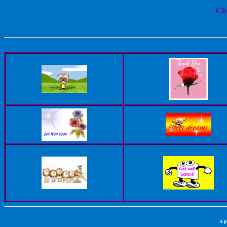
Ch
A p